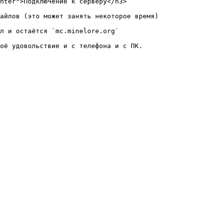
nter">Подключение к серверу</h3>

айлов (это может занять некоторое время)

л и остаётся `mc.minelore.org`
