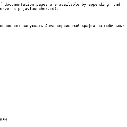
f documentation pages are available by appending `.md` 
erver-s-pojavlauncher.md).

позволяет запускать Java-версию майнкрафта на мобильных 
иям.
