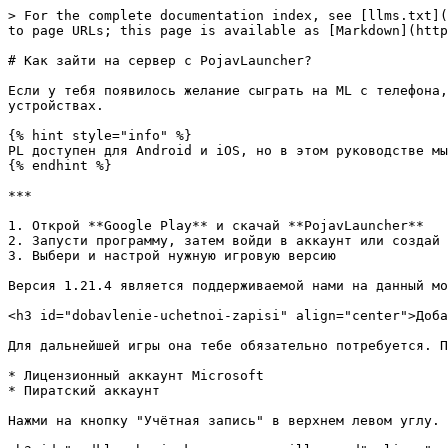
> For the complete documentation index, see [llms.txt](
to page URLs; this page is available as [Markdown](http
# Как зайти на сервер с PojavLauncher?

Если у тебя появилось желание сыграть на ML с телефона,
устройствах.

{% hint style="info" %}

PL доступен для Android и iOS, но в этом руководстве мы
{% endhint %}

***

1. Открой **Google Play** и скачай **PojavLauncher**

2. Запусти программу, затем войди в аккаунт или создай 
3. Выбери и настрой нужную игровую версию

Версия 1.21.4 является поддерживаемой нами на данный мо
<h3 id="dobavlenie-uchetnoi-zapisi" align="center">Доба
Для дальнейшей игры она тебе обязательно потребуется. П
* Лицензионный аккаунт Microsoft

* Пиратский аккаунт

Нажми на кнопку "Учётная запись" в верхнем левом углу. 