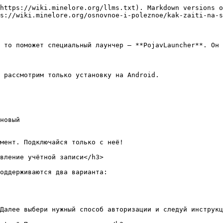
https://wiki.minelore.org/llms.txt). Markdown versions o
s://wiki.minelore.org/osnovnoe-i-poleznoe/kak-zaiti-na-s
 то поможет специальный лаунчер – **PojavLauncher**. Он 
 рассмотрим только установку на Android.

новый

мент. Подключайся только с неё!

вление учётной записи</h3>

оддерживаются два варианта:

Далее выбери нужный способ авторизации и следуй инструкц