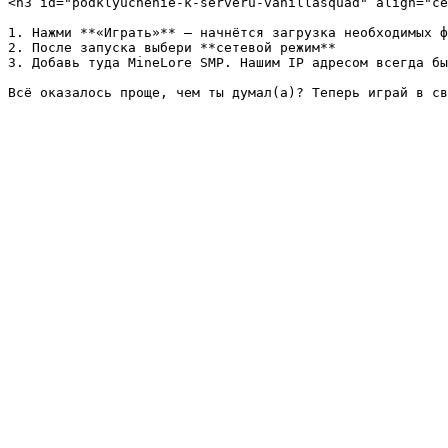
<h3 id="podklyuchenie-k-serveru-vanillasquad" align="ce
1. Нажми **«Играть»** – начнётся загрузка необходимых ф
2. После запуска выбери **сетевой режим**

3. Добавь туда MineLore SMP. Нашим IP адресом всегда бы